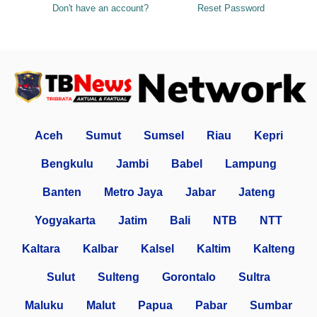
Don't have an account?
Reset Password
Aceh
Sumut
Sumsel
Riau
Kepri
Bengkulu
Jambi
Babel
Lampung
Banten
Metro Jaya
Jabar
Jateng
Yogyakarta
Jatim
Bali
NTB
NTT
Kaltara
Kalbar
Kalsel
Kaltim
Kalteng
Sulut
Sulteng
Gorontalo
Sultra
Maluku
Malut
Papua
Pabar
Sumbar