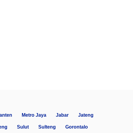
anten
Metro Jaya
Jabar
Jateng
eng
Sulut
Sulteng
Gorontalo