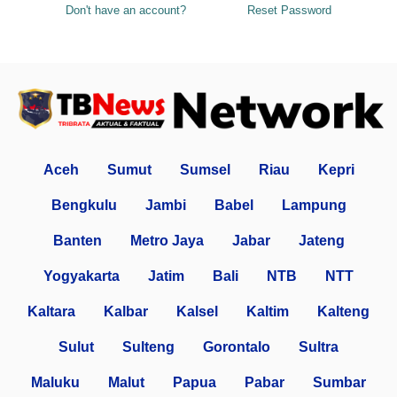
Don't have an account?
Reset Password
Aceh
Sumut
Sumsel
Riau
Kepri
Bengkulu
Jambi
Babel
Lampung
Banten
Metro Jaya
Jabar
Jateng
Yogyakarta
Jatim
Bali
NTB
NTT
Kaltara
Kalbar
Kalsel
Kaltim
Kalteng
Sulut
Sulteng
Gorontalo
Sultra
Maluku
Malut
Papua
Pabar
Sumbar