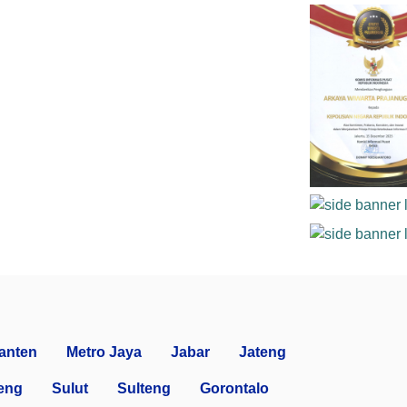
anten
Metro Jaya
Jabar
Jateng
eng
Sulut
Sulteng
Gorontalo