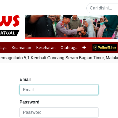
Previous
daya
Keamanan
Kesehatan
Olahraga
agnitudo 5,1 Kembali Guncang Seram Bagian Timur, Maluku
Email
Password