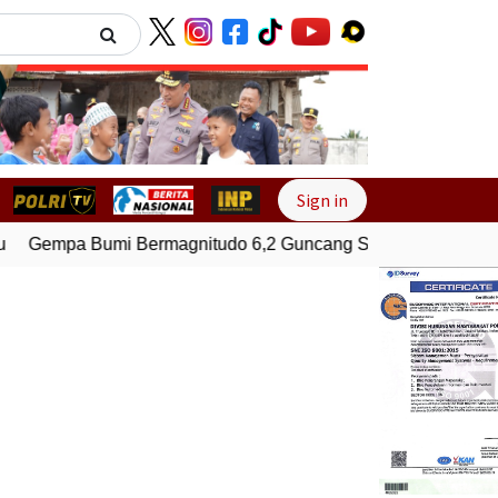
Next
Sign in
Gempa Bumi Bermagnitudo 6,2 Guncang Supiori, Papua
G