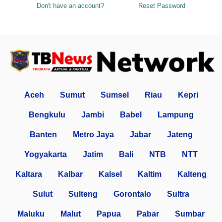
Don't have an account?
Reset Password
Aceh
Sumut
Sumsel
Riau
Kepri
Bengkulu
Jambi
Babel
Lampung
Banten
Metro Jaya
Jabar
Jateng
Yogyakarta
Jatim
Bali
NTB
NTT
Kaltara
Kalbar
Kalsel
Kaltim
Kalteng
Sulut
Sulteng
Gorontalo
Sultra
Maluku
Malut
Papua
Pabar
Sumbar