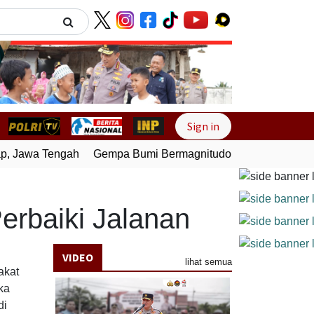
Next
Sign in
, Jawa Tengah
Gempa Bumi Bermagnitudo 3,0 Guncang Pesis
erbaiki Jalanan
VIDEO
lihat semua
akat
ka
di