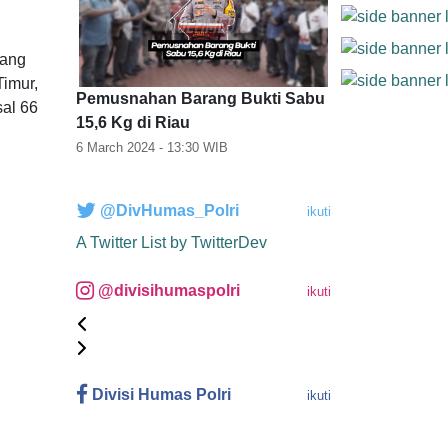
rang
Timur,
Pemusnahan Barang Bukti Sabu
sal 66
15,6 Kg di Riau
6 March 2024 - 13:30
WIB
@DivHumas_Polri
ikuti
A Twitter List by TwitterDev
@divisihumaspolri
ikuti
Divisi Humas Polri
ikuti