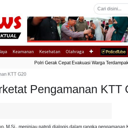
Previous
daya
Keamanan
Kesehatan
Olahraga
Polri Gerak Cepat Evakuasi Warga Terdampak Ba
anan KTT G20
Perketat Pengamanan KTT
bowo, M.Si., meninjau patroli dialogis dalam rangka pengamanan