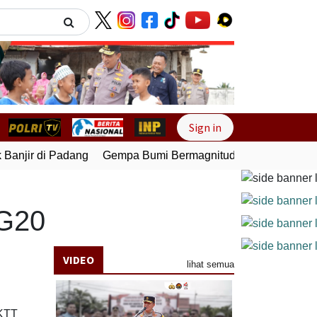
Next
Sign in
njir di Padang
Gempa Bumi Bermagnitudo 5,1 Kembali Gun
 G20
VIDEO
lihat semua
 KTT