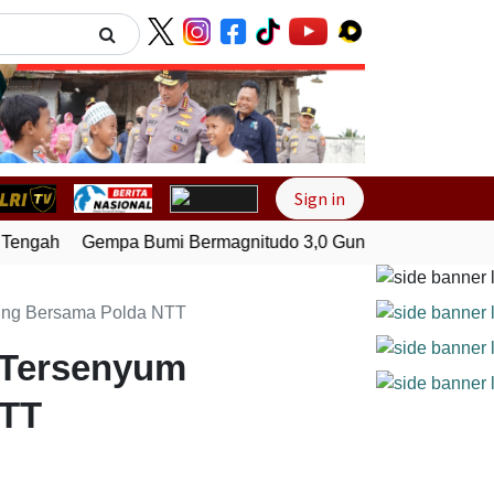
Next
Sign in
engah
Gempa Bumi Bermagnitudo 3,0 Guncang Pesisir Bara
ling Bersama Polda NTT
 Tersenyum
NTT