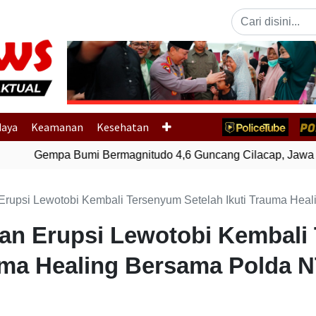
Previous
daya
Keamanan
Kesehatan
Gempa Bumi Bermagnitudo 4,6 Guncang Cilacap, Jawa T
Erupsi Lewotobi Kembali Tersenyum Setelah Ikuti Trauma Hea
an Erupsi Lewotobi Kembali
auma Healing Bersama Polda 