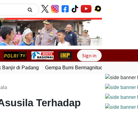
Next
Sign in
anjir di Padang
Gempa Bumi Bermagnitudo 5,1 Kembali Gun
ala
Asusila Terhadap