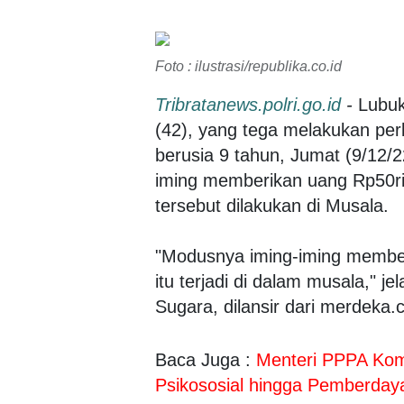
Foto : ilustrasi/republika.co.id
Tribratanews.polri.go.id
-
Lubukl
(42), yang tega melakukan per
berusia 9 tahun, Jumat (9/12/
iming memberikan uang Rp50rib
tersebut dilakukan di Musala.
"Modusnya iming-iming membe
itu terjadi di dalam musala," j
Sugara, dilansir dari merdeka.
Baca Juga :
Menteri PPPA Kom
Psikososial hingga Pemberda