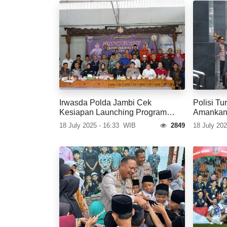
Irwasda Polda Jambi Cek
Polisi T
Kesiapan Launching Program
Amankan
Pemenuhan Gizi
Kristiyan
18 July 2025 - 16:33
WIB
2849
18 July 202