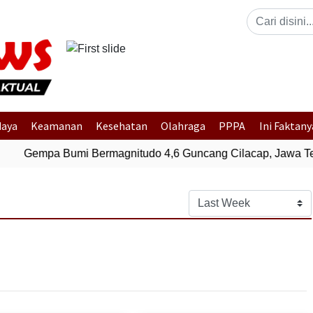
Previous
daya
Keamanan
Kesehatan
Olahraga
PPPA
Ini Faktany
Gempa Bumi Bermagnitudo 4,6 Guncang Cilacap, Jawa Ten