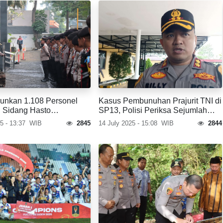
urunkan 1.108 Personel
Kasus Pembunuhan Prajurit TNI di
 Sidang Hasto
SP13, Polisi Periksa Sejumlah
to, di PN Jakpus
Saksi
5 - 13:37
WIB
2845
14 July 2025 - 15:08
WIB
2844