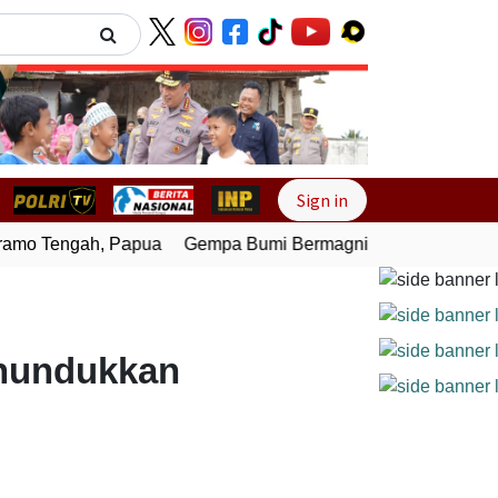
Next
Sign in
mo Tengah, Papua
Gempa Bumi Bermagnitudo 4,0 Guncang M
nundukkan