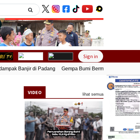
Next
Sign in
mpak Banjir di Padang
Gempa Bumi Bermagnitudo 5,1 Kemba
VIDEO
lihat semua