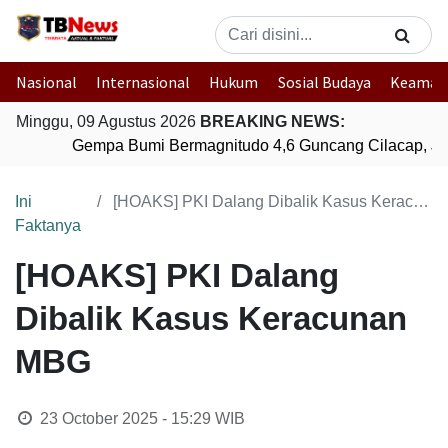
Nasional
Internasional
Hukum
Sosial Budaya
Keaman
Minggu, 09 Agustus 2026
BREAKING NEWS:
Gempa Bumi Bermagnitudo 4,6 Guncang Cilacap, Ja
Ini
[HOAKS] PKI Dalang Dibalik Kasus Keracunan MBG
Faktanya
[HOAKS] PKI Dalang
Dibalik Kasus Keracunan
MBG
23 October 2025 - 15:29
WIB