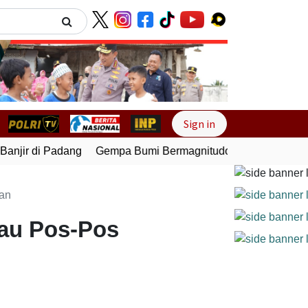
Next
Sign in
njir di Padang
Gempa Bumi Bermagnitudo 5,1 Kembali Gunc
nan
jau Pos-Pos