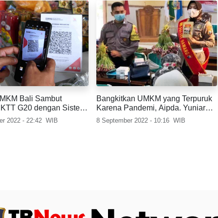
UMKM Bali Sambut
Bangkitkan UMKM yang Terpuruk
 KTT G20 dengan Sistem
Karena Pandemi, Aipda. Yuniar
an Digital
Bantu Tingkatkan Perekonomian
r 2022 - 22:42
WIB
8 September 2022 - 10:16
WIB
Masyarakat