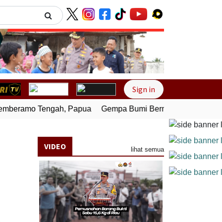
Next
Sign in
beramo Tengah, Papua
Gempa Bumi Bermagnitudo 4,0 Gunc
VIDEO
lihat semua