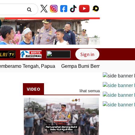
Next
Sign in
beramo Tengah, Papua
Gempa Bumi Bermagnitudo 4,0 Gunc
VIDEO
lihat semua