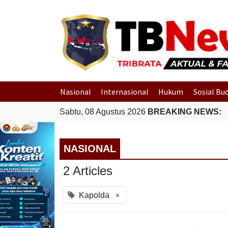
Nasional
Internasional
Hukum
Sosial Bu
Sabtu, 08 Agustus 2026
BREAKING NEWS:
NASIONAL
2 Articles
×
Kapolda