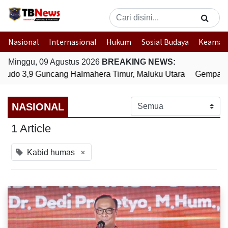
Nasional
Internasional
Hukum
Sosial Budaya
Keaman
Minggu, 09 Agustus 2026
BREAKING NEWS:
udo 3,9 Guncang Halmahera Timur, Maluku Utara
Gempa Bum
NASIONAL
1 Article
×
Kabid humas