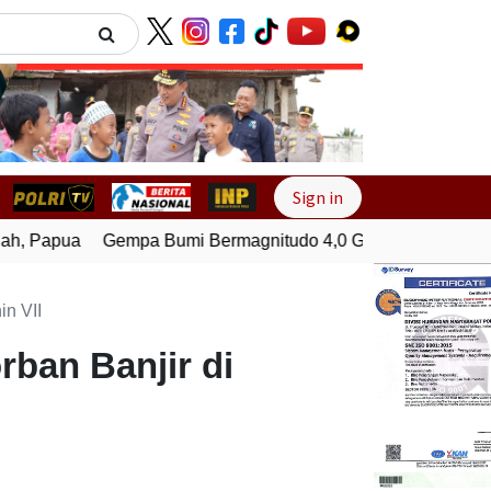
Next
Sign in
, Papua
Gempa Bumi Bermagnitudo 4,0 Guncang Melonguan
n VII
ban Banjir di