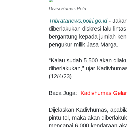
Divisi Humas Polri
Tribratanews.polri.go.id
- Jaka
diberlakukan diskresi lalu lint
bergantung kepada jumlah kend
pengukur milik Jasa Marga.
“Kalau sudah 5.500 akan dilaku
diberlakukan,” ujar Kadivhuma
(12/4/23).
Baca Juga:
Kadivhumas Gelar
Dijelaskan Kadivhumas, apabil
pintu tol, maka akan diberlaku
mencapai 6.000 kendaraan akan