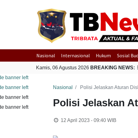
Nasional
Internasional
Hukum
Sosial Bu
Kamis, 06 Agustus 2026
BREAKING NEWS:
Polri Gerak Cepat E
Nasional
Polisi Jelaskan Aturan Di
Polisi Jelaskan A
12 April 2023 - 09:40
WIB