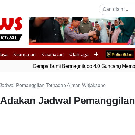
Previous
daya
Keamanan
Kesehatan
Olahraga
Gempa Bumi Bermagnitudo 4,0 Guncang Membera
 Jadwal Pemanggilan Terhadap Aiman Witjaksono
a Adakan Jadwal Pemanggila