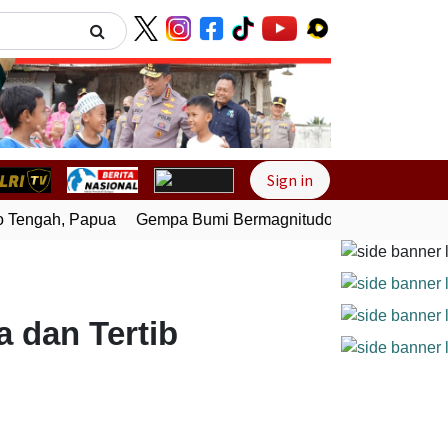
Next
Sign in
engah, Papua
Gempa Bumi Bermagnitudo 4,0 Guncang Melo
a dan Tertib