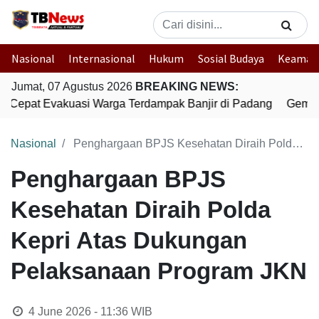
Nasional
Internasional
Hukum
Sosial Budaya
Keaman
Jumat, 07 Agustus 2026
BREAKING NEWS:
k Cepat Evakuasi Warga Terdampak Banjir di Padang
Gempa 
Nasional
Penghargaan BPJS Kesehatan Diraih Polda Kepri Atas Dukungan Pelaksanaan Program JKN
Penghargaan BPJS
Kesehatan Diraih Polda
Kepri Atas Dukungan
Pelaksanaan Program JKN
4 June 2026 - 11:36
WIB