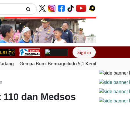
Next
Sign in
dang
Gempa Bumi Bermagnitudo 5,1 Kembali Guncang Seram
an
t 110 dan Medsos