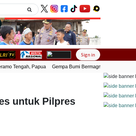
Next
Sign in
o Tengah, Papua
Gempa Bumi Bermagnitudo 4,0 Guncang M
s untuk Pilpres