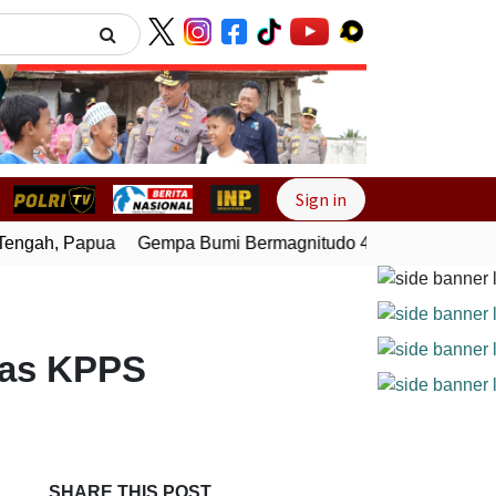
Next
Sign in
ngah, Papua
Gempa Bumi Bermagnitudo 4,0 Guncang Melong
gas KPPS
SHARE THIS POST