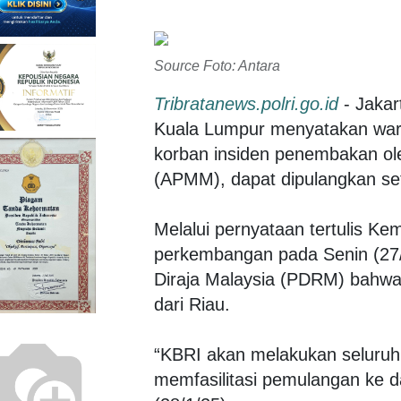
Source Foto: Antara
Tribratanews.polri.go.id
- Jaka
Kuala Lumpur menyatakan warga
korban insiden penembakan ol
(APMM), dapat dipulangkan sete
Melalui pernyataan tertulis Ke
perkembangan pada Senin (27/1
Diraja Malaysia (PDRM) bahwa 
dari Riau.
“KBRI akan melakukan seluruh
memfasilitasi pemulangan ke d