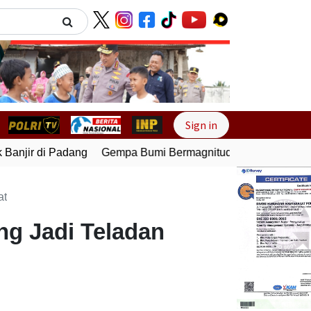
Next
Sign in
anjir di Padang
Gempa Bumi Bermagnitudo 5,1 Kembali Gun
at
ng Jadi Teladan