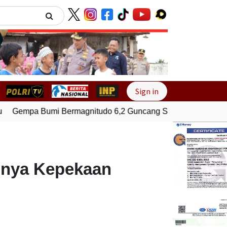
Next
Sign in
Gempa Bumi Bermagnitudo 6,2 Guncang Supiori, Papua
Ge
unya Kepekaan