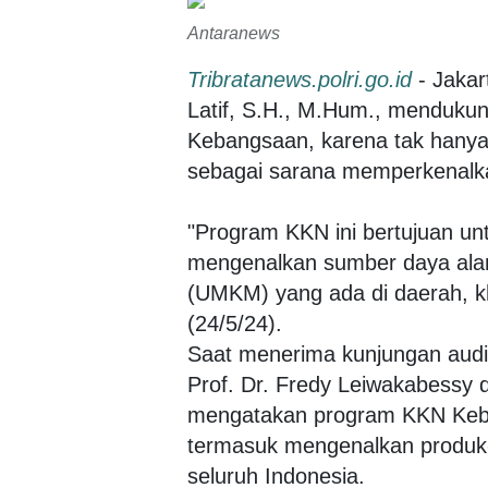
Antaranews
Tribratanews.polri.go.id
- Jakar
Latif, S.H., M.Hum., mendukun
Kebangsaan, karena tak hany
sebagai sarana memperkenalkan
"Program KKN ini bertujuan u
mengenalkan sumber daya ala
(UMKM) yang ada di daerah, khu
(24/5/24).
Saat menerima kunjungan audien
Prof. Dr. Fredy Leiwakabessy d
mengatakan program KKN Keb
termasuk mengenalkan produ
seluruh Indonesia.