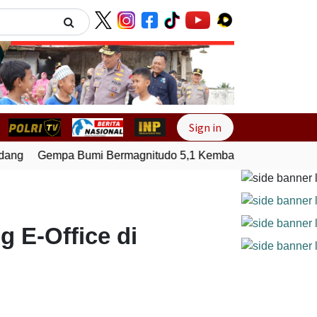
Next
Sign in
ang
Gempa Bumi Bermagnitudo 5,1 Kembali Guncang Seram B
g E-Office di