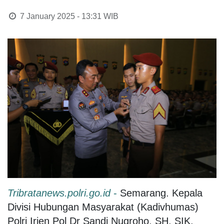
7 January 2025 - 13:31
WIB
Tribratanews.polri.go.id
-
Semarang. Kepala
Divisi Hubungan Masyarakat (Kadivhumas)
Polri Irjen Pol Dr Sandi Nugroho, SH, SIK,