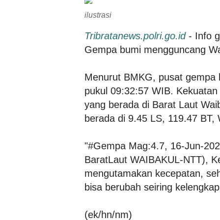
ilustrasi
Tribratanews.polri.go.id
- Info
Gempa bumi mengguncang Waib
Menurut BMKG, pusat gempa be
pukul 09:32:57 WIB. Kekuatan
yang berada di Barat Laut Wai
berada di 9.45 LS, 119.47 BT,
"#Gempa Mag:4.7, 16-Jun-202
BaratLaut WAIBAKUL-NTT), Ked
mengutamakan kecepatan, sehi
bisa berubah seiring kelengkapa
(ek/hn/nm)