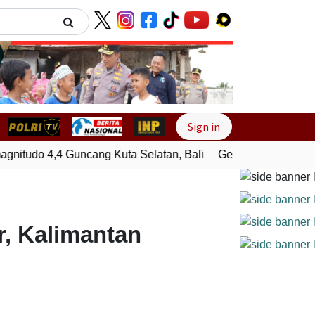
Next
Sign in
tudo 4,4 Guncang Kuta Selatan, Bali
Gempa Bumi Bermagni
, Kalimantan