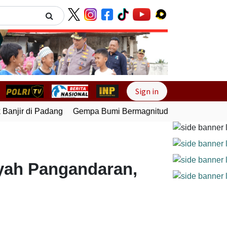
Next
Sign in
njir di Padang
Gempa Bumi Bermagnitudo 5,1 Kembali Gun
yah Pangandaran,