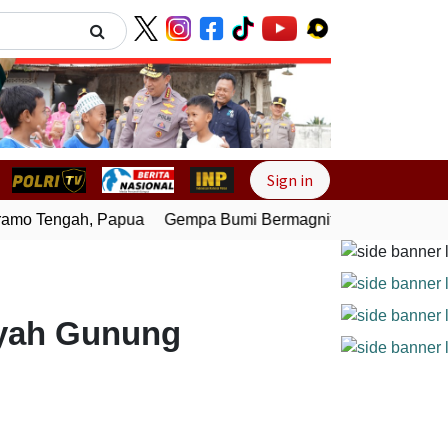
Next
Sign in
mo Tengah, Papua
Gempa Bumi Bermagnitudo 4,0 Guncang M
yah Gunung