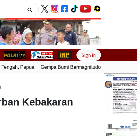
Next
Sign in
engah, Papua
Gempa Bumi Bermagnitudo 4,0 Guncang Melon
g
orban Kebakaran