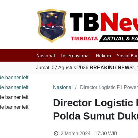
Nasional
Internasional
Hukum
Sosial Bu
ir di Padang
Gempa Bumi Bermagnitudo 5,1 Kembali Guncan
Jumat, 07 Agustus 2026
BREAKING NEWS:
Nasional
Director Logistic F1 Pow
Director Logistic
Polda Sumut Duk
2 March 2024 - 17:30
WIB