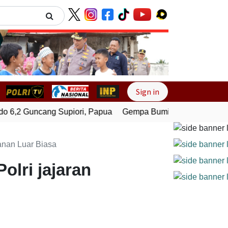
Next
Sign in
,2 Guncang Supiori, Papua
Gempa Bumi Bermagnitudo 3,4 G
anan Luar Biasa
olri jajaran