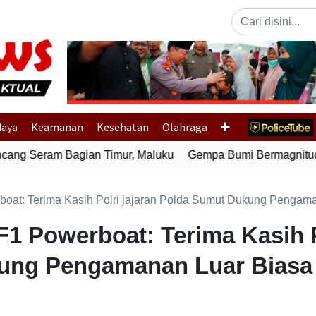
Previous
daya
Keamanan
Kesehatan
Olahraga
g Seram Bagian Timur, Maluku
Gempa Bumi Bermagnitudo 6
erboat: Terima Kasih Polri jajaran Polda Sumut Dukung Pengam
 F1 Powerboat: Terima Kasih P
ung Pengamanan Luar Biasa