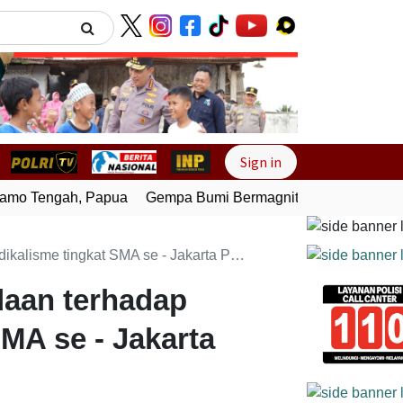
Next
Sign in
o Tengah, Papua
Gempa Bumi Bermagnitudo 4,0 Guncang M
isme tingkat SMA se - Jakarta Pusat
daan terhadap
MA se - Jakarta