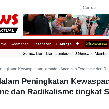
Previous
daya
Keamanan
Kesehatan
Olahraga
Gempa Bumi Bermagnitudo 4,0 Guncang Memberam
ingkatan Kewaspadaan terhadap Ancaman Terorisme dan Radikal
 dalam Peningkatan Kewaspa
e dan Radikalisme tingkat S