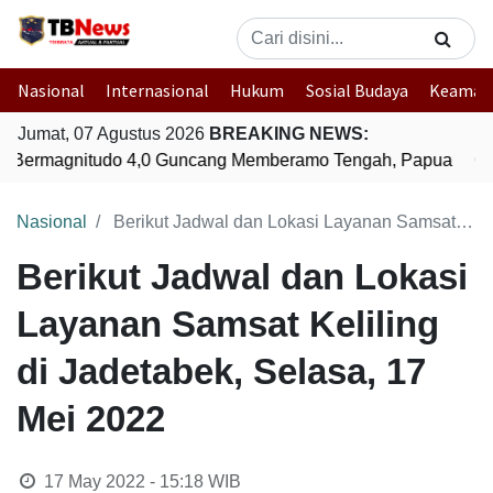
Nasional
Internasional
Hukum
Sosial Budaya
Keaman
Jumat, 07 Agustus 2026
BREAKING NEWS:
Bermagnitudo 4,0 Guncang Memberamo Tengah, Papua
Gem
Nasional
Berikut Jadwal dan Lokasi Layanan Samsat Keliling di Jadetabek, Selasa, 17 Mei 2022
Berikut Jadwal dan Lokasi
Layanan Samsat Keliling
di Jadetabek, Selasa, 17
Mei 2022
17 May 2022 - 15:18
WIB