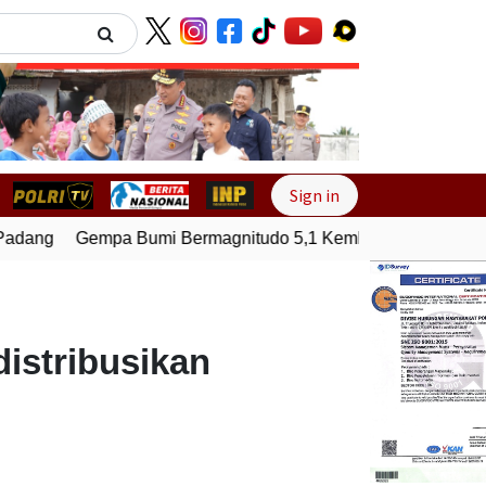
Next
Sign in
adang
Gempa Bumi Bermagnitudo 5,1 Kembali Guncang Seram
istribusikan