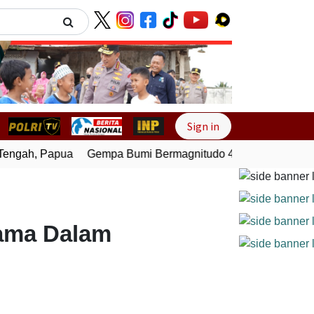
Next
Sign in
ngah, Papua
Gempa Bumi Bermagnitudo 4,0 Guncang Melong
tama Dalam