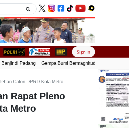
Next
Sign in
njir di Padang
Gempa Bumi Bermagnitudo 5,1 Kembali Gun
olehan Calon DPRD Kota Metro
an Rapat Pleno
ta Metro