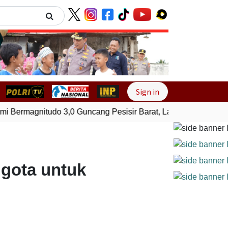
Next
Sign in
Bermagnitudo 3,0 Guncang Pesisir Barat, Lampung
Gempa B
gota untuk