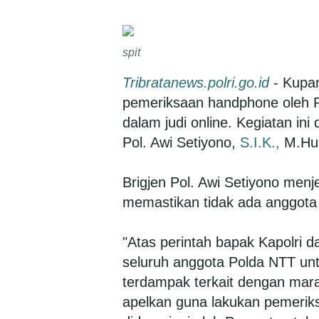
spit
Tribratanews.polri.go.id
- Kupan
pemeriksaan handphone oleh P
dalam judi online. Kegiatan in
Pol. Awi Setiyono,
S.I.K.,
M.Hum
Brigjen Pol. Awi Setiyono menj
memastikan tidak ada anggota ya
"Atas perintah bapak Kapolri d
seluruh anggota Polda NTT u
terdampak terkait dengan marak
apelkan guna lakukan pemerik