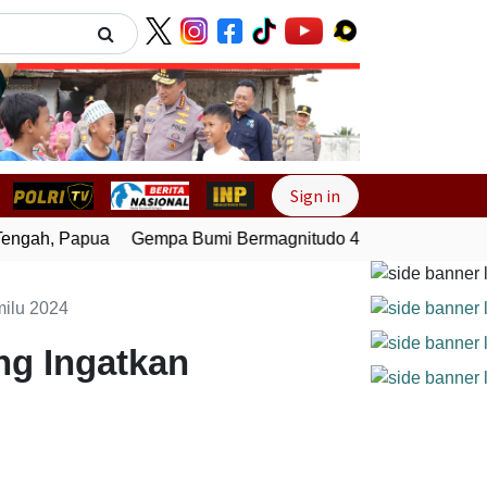
Next
Sign in
gah, Papua
Gempa Bumi Bermagnitudo 4,0 Guncang Melong
milu 2024
ng Ingatkan