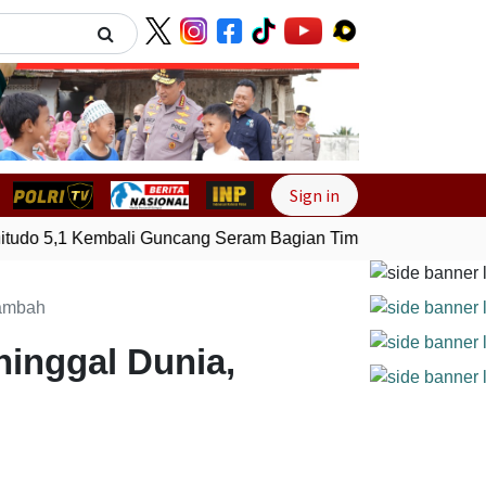
Next
Sign in
o 5,1 Kembali Guncang Seram Bagian Timur, Maluku
Gempa
tambah
ninggal Dunia,