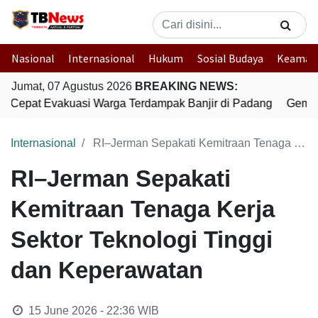
Nasional
Internasional
Hukum
Sosial Budaya
Keaman
Jumat, 07 Agustus 2026
BREAKING NEWS:
k Cepat Evakuasi Warga Terdampak Banjir di Padang
Gempa 
Internasional
RI–Jerman Sepakati Kemitraan Tenaga Kerja Sektor Teknologi Tinggi dan Keperawatan
RI–Jerman Sepakati
Kemitraan Tenaga Kerja
Sektor Teknologi Tinggi
dan Keperawatan
15 June 2026 - 22:36
WIB