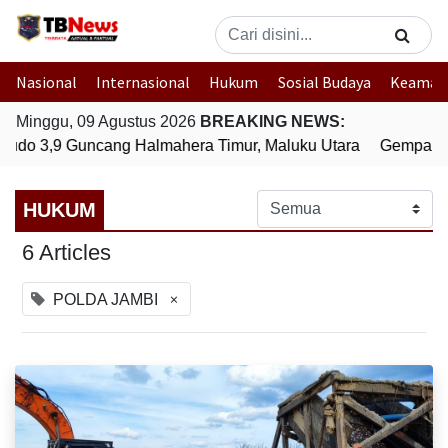
Nasional
Internasional
Hukum
Sosial Budaya
Keaman
Minggu, 09 Agustus 2026
BREAKING NEWS:
do 3,9 Guncang Halmahera Timur, Maluku Utara
Gempa Bum
HUKUM
6 Articles
×
POLDA JAMBI