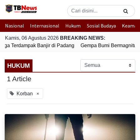
Nasional
Internasional
Hukum
Sosial Budaya
Keaman
Kamis, 06 Agustus 2026
BREAKING NEWS:
rga Terdampak Banjir di Padang
Gempa Bumi Bermagnitudo 
HUKUM
1 Article
×
Korban