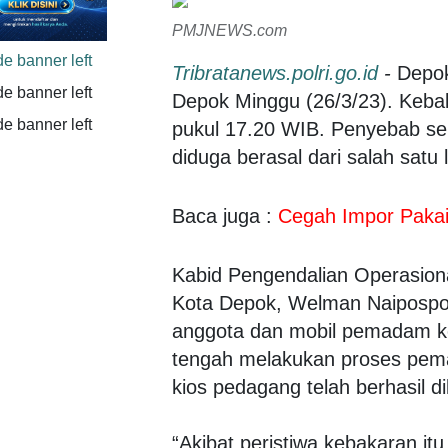
PMJNEWS.com
Tribratanews.polri.go.id
-
Depok
Depok Minggu (26/3/23). Kebak
pukul 17.20 WIB. Penyebab s
diduga berasal dari salah satu 
Baca juga :
Cegah Impor Pakai
Kabid Pengendalian Operasio
Kota Depok, Welman Naipospo
anggota dan mobil pemadam k
tengah melakukan proses pem
kios pedagang telah berhasil d
“Akibat peristiwa kebakaran i